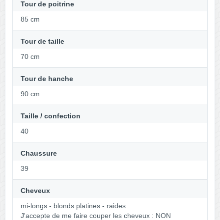
Tour de poitrine
85 cm
Tour de taille
70 cm
Tour de hanche
90 cm
Taille / confection
40
Chaussure
39
Cheveux
mi-longs - blonds platines - raides
J'accepte de me faire couper les cheveux : NON