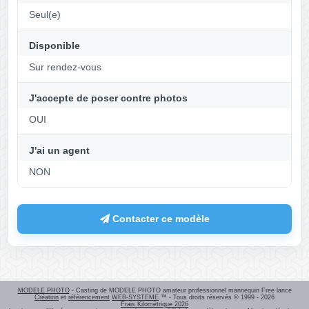
Seul(e)
Disponible
Sur rendez-vous
J'accepte de poser contre photos
OUI
J'ai un agent
NON
Contacter ce modèle
MODELE PHOTO
- Casting de MODELE PHOTO amateur professionnel mannequin Free lance
Création
et
référencement
WEB-SYSTEME
™ - Tous droits réservés © 1999 - 2026
Frais Kilométrique 2026