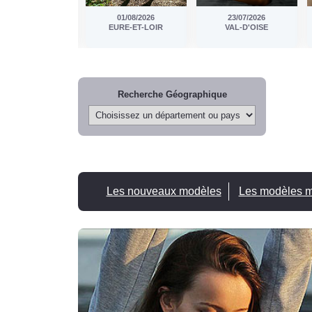
01/08/2026
23/07/2026
28/06/2026
EURE-ET-LOIR
VAL-D'OISE
ORNE
Recherche Géographique
Les nouveaux modèles
Les modèles mi