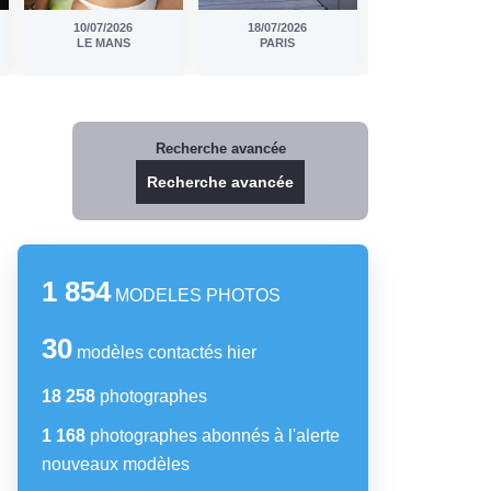
18/07/2026
20/07/2026
08/07/2026
PARIS
PARIS
BOURG LES VAL
Recherche avancée
Recherche avancée
1 854
MODELES PHOTOS
30
modèles contactés hier
18 258
photographes
1 168
photographes abonnés à l'alerte
nouveaux modèles